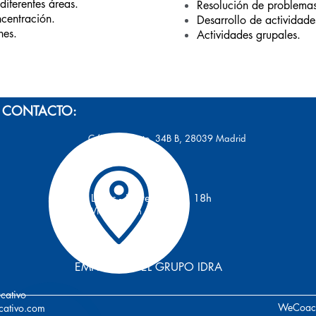
diferentes áreas.
Resolución de problemas
centración.
Desarrollo de actividade
nes.
Actividades grupales.
CONTACTO:
C/San Restituto, 34B B, 28039 Madrid
Lunes - Jueves: 10h a 18h
Viernes: 10h a 14.30h
EMPRESAS DEL GRUPO IDRA
cativo
WeCoac
cativo.com