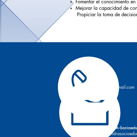
Fomentar el conocimiento en 
Mejorar la capacidad de con
Propiciar la toma de decisio
913110483
idrasocioeducativo@gmail.com
IDRA Socioedu
www.idrasocioedu