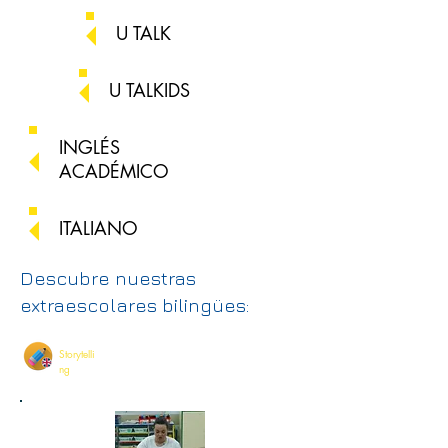
U TALK
U TALKIDS
INGLÉS
ACADÉMICO
ITALIANO
Descubre nuestras
extraescolares bilingües:
Storytelli
ng